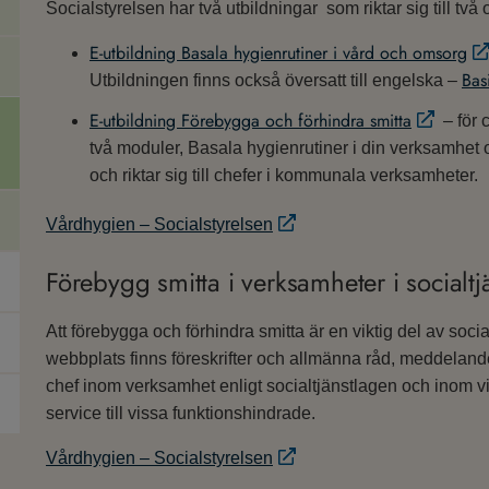
Socialstyrelsen har två utbildningar som riktar sig till två
E-utbildning Basala hygienrutiner i vård och omsorg
Bas
Utbildningen finns också översatt till engelska –
E-utbildning Förebygga och förhindra smitta
– för 
två moduler, Basala hygienrutiner i din verksamhet
och riktar sig till chefer i kommunala verksamheter.
Vårdhygien – Socialstyrelsen
Förebygg smitta i verksamheter i socialtj
Att förebygga och förhindra smitta är en viktig del av soc
webbplats finns föreskrifter och allmänna råd, meddelande
chef inom verksamhet enligt socialtjänstlagen och inom v
service till vissa funktionshindrade.
Vårdhygien – Socialstyrelsen