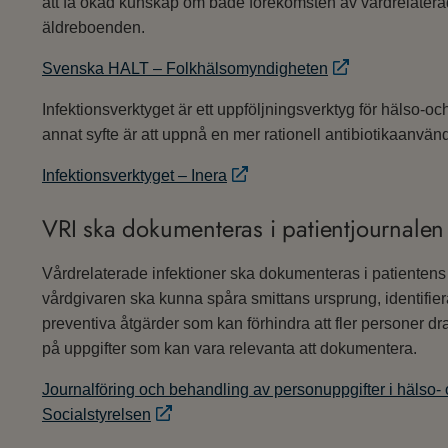
att få ökad kunskap om både förekomsten av vårdrelatera
äldreboenden.
Svenska HALT – Folkhälsomyndigheten
Infektionsverktyget är ett uppföljningsverktyg för hälso-oc
annat syfte är att uppnå en mer rationell antibiotikaanvän
Infektionsverktyget – Inera
VRI ska dokumenteras i patientjournalen
Vårdrelaterade infektioner ska dokumenteras i patientens
vårdgivaren ska kunna spåra smittans ursprung, identifiera
preventiva åtgärder som kan förhindra att fler personer d
på uppgifter som kan vara relevanta att dokumentera.
Journalföring och behandling av personuppgifter i hälso
Socialstyrelsen