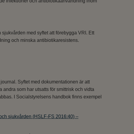
de infektioner och antibiotikaanvändning inom
h sjukvården med syftet att förebygga VRI. Ett
dning och minska antibiotikaresistens.
 journal. Syftet med dokumentationen är att
 andra som har utsatts för smittrisk och vidta
rabbas. I Socialstyrelsens handbok finns exempel
- och sjukvården (HSLF-FS 2016:40) –