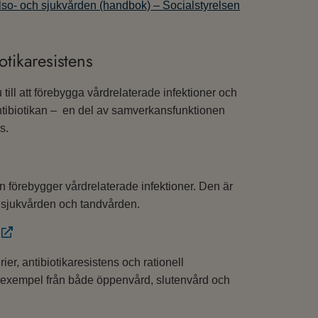
lso- och sjukvården (handbok) – Socialstyrelsen
tikaresistens
ll att förebygga vårdrelaterade infektioner och
tibiotikan – en del av samverkansfunktionen
s.
förebygger vårdrelaterade infektioner. Den är
h sjukvården och tandvården.
r, antibiotikaresistens och rationell
r exempel från både öppenvård, slutenvård och