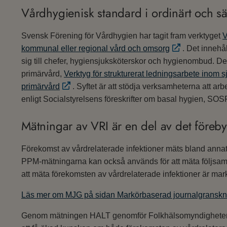
Vårdhygienisk standard i ordinärt och sä
Svensk Förening för Vårdhygien har tagit fram verktyget
V
kommunal eller regional vård och omsorg
. Det innehå
sig till chefer, hygiensjuksköterskor och hygienombud. Det
primärvård,
Verktyg för strukturerat ledningsarbete inom
primärvård
. Syftet är att stödja verksamheterna att 
enligt Socialstyrelsens föreskrifter om basal hygien, SO
Mätningar av VRI är en del av det föreb
Förekomst av vårdrelaterade infektioner mäts bland an
PPM-mätningarna kan också används för att mäta följsamhet
att mäta förekomsten av vårdrelaterade infektioner är ma
Läs mer om MJG på sidan Markörbaserad journalgransk
Genom mätningen HALT genomför Folkhälsomyndigheten na