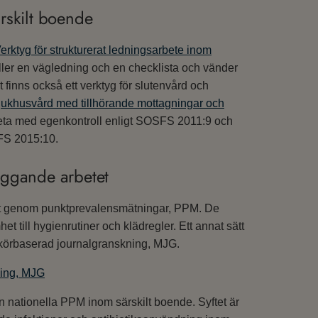
rskilt boende
erktyg för strukturerat ledningsarbete inom
ller en vägledning och en checklista och vänder
 finns också ett verktyg för slutenvård och
 sjukhusvård med tillhörande mottagningar och
arbeta med egenkontroll enligt SOSFS 2011:9 och
SFS 2015:10.
yggande arbetet
nat genom punktprevalensmätningar, PPM. De
 till hygienrutiner och klädregler. Ett annat sätt
rkörbaserad journalgranskning, MJG.
ning, MJG
tionella PPM inom särskilt boende. Syftet är