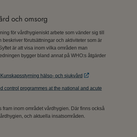
 vård och omsorg
ing för vårdhygieniskt arbete som vänder sig till
 beskriver förutsättningar och aktiviteter som är
Syftet är att visa inom vilka områden man
gledningen bygger bland annat på WHO:s åtgärder
– Kunskapsstyrning hälso- och sjukvård
d control programmes at the national and acute
s fram inom området vårdhygien. Där finns också
årdhygien, och aktuella insatsområden.