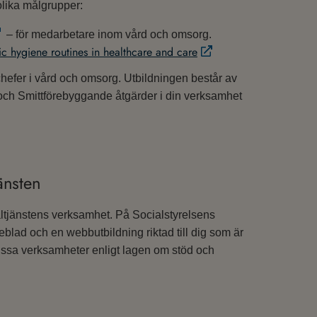
 olika målgrupper:
– för medarbetare inom vård och omsorg.
ic hygiene routines in healthcare and care
chefer i vård och omsorg. Utbildningen består av
 och Smittförebyggande åtgärder i din verksamhet
änsten
ialtjänstens verksamhet. På Socialstyrelsens
blad och en webbutbildning riktad till dig som är
issa verksamheter enligt lagen om stöd och