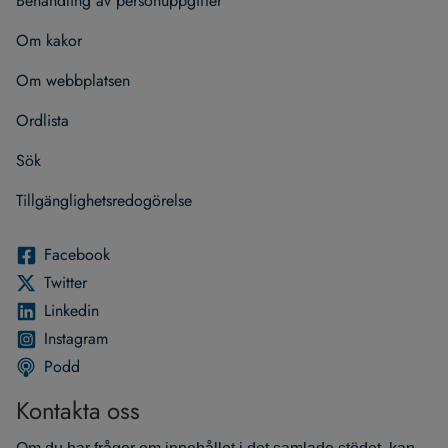
Behand­ling av per­son­upp­gif­ter
Om kakor
Om webb­plat­sen
Ord­lista
Sök
Till­gäng­lig­hets­re­do­gö­relse
Face­book
Twit­ter
Lin­ke­din
Instagram
Podd
Kontakta oss