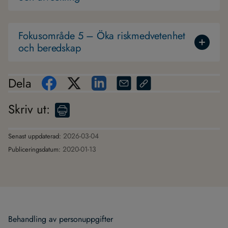
Fokusområde 5 – Öka riskmedvetenhet
och beredskap
Dela
Skriv ut
:
2026-03-04
Senast uppdaterad:
2020-01-13
Publiceringsdatum:
Behand­ling av per­son­upp­gif­ter