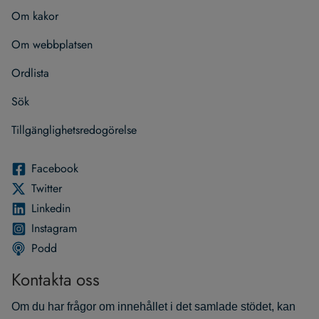
Om kakor
Om webb­plat­sen
Ord­lista
Sök
Till­gäng­lig­hets­re­do­gö­relse
Face­book
Twit­ter
Lin­ke­din
Instagram
Podd
Kontakta oss
Om du har frågor om innehållet i det samlade stödet, kan