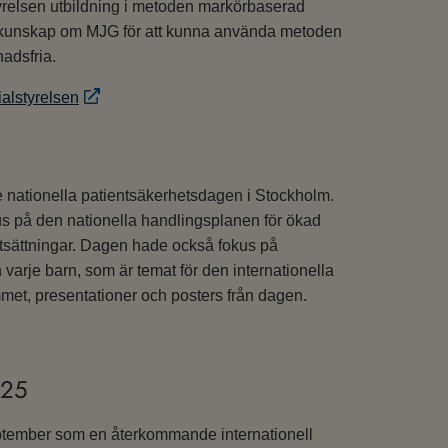
tyrelsen utbildning i metoden markörbaserad
 få kunskap om MJG för att kunna använda metoden
nadsfria.
ialstyrelsen
 nationella patientsäkerhetsdagen i Stockholm.
kus på den nationella handlingsplanen för ökad
sättningar. Dagen hade också fokus på
h varje barn, som är temat för den internationella
et, presentationer och posters från dagen.
025
eptember som en återkommande internationell