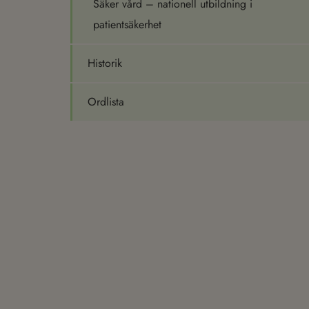
Säker vård – nationell utbildning i
patientsäkerhet
Historik
Ordlista