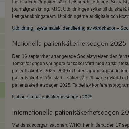
Inom ramen för patientsäkerhetsarbetet erbjuder Socials
journalgranskning, MJG. Utbildningen syftar till du ska
i ett granskningsteam. Utbildningarna är digitala och kost
Utbildning i systematisk identifiering av vårdskador – Soc
Nationella patientsäkerhetsdagen 2025
Den 16 september arrangerade Socialstyrelsen den femte
Temat för dagen var agera för säker vård med särskilt fo
patientsäkerhet 2025–2030 och dess grundläggande förut
patientsäkerhet från start – säker vård för varje nyfödd oc
patientsäkerhetsdagen 2025. Ta del av konferensprogramm
Nationella patientsäkerhetsdagen 2025
Internationella patientsäkerhetsdagen 2
Världshälsoorganisationen, WHO, har initierat den 17 s