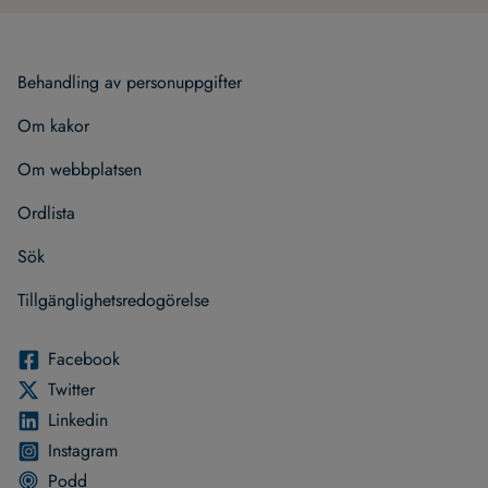
Behand­ling av per­son­upp­gif­ter
Om kakor
Om webb­plat­sen
Ord­lista
Sök
Till­gäng­lig­hets­re­do­gö­relse
Face­book
Twit­ter
Lin­ke­din
Instagram
Podd