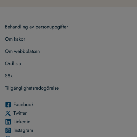
Behand­ling av per­son­upp­gif­ter
Om kakor
Om webb­plat­sen
Ord­lista
Sök
Till­gäng­lig­hets­re­do­gö­relse
Face­book
Twit­ter
Lin­ke­din
Instagram