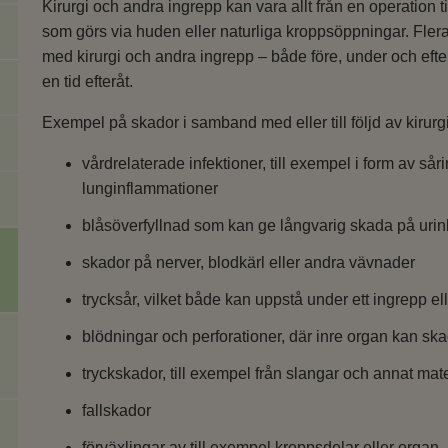
Kirurgi och andra ingrepp kan vara allt från en operation 
som görs via huden eller naturliga kroppsöppningar. Flera
med kirurgi och andra ingrepp – både före, under och efter 
en tid efteråt.
Exempel på skador i samband med eller till följd av kirurg
vårdrelaterade infektioner, till exempel i form av såri
lunginflammationer
blåsöverfyllnad som kan ge långvarig skada på uri
skador på nerver, blodkärl eller andra vävnader
trycksår, vilket både kan uppstå under ett ingrepp 
blödningar och perforationer, där inre organ kan sk
tryckskador, till exempel från slangar och annat mate
fallskador
förväxlingar av till exempel kroppsdelar eller organ.