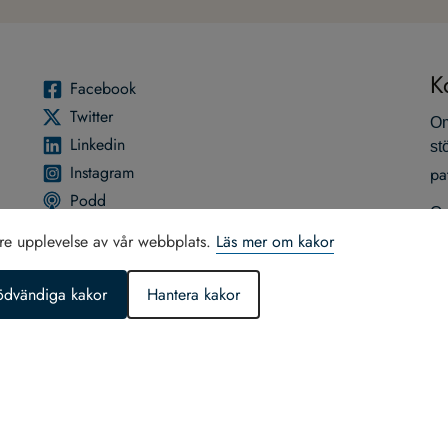
K
Face­book
Twit­ter
Om
Lin­ke­din
st
Instagram
pa
Podd
Om
so
tre upplevelse av vår webbplats.
Läs mer om kakor
Du
ödvändiga kakor
Hantera kakor
07