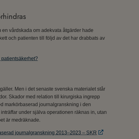
rhindras
som en vårdskada om adekvata åtgärder hade
tt och patienten till följd av det har drabbats av
 patientsäkerhet?
 gäller. Men i det senaste svenska materialet står
or. Skador med relation till kirurgiska ingrepp
med markörbaserad journalgranskning i den
nträffar under själva operationen räknas in, utan
ppet är medräknade.
baserad journalgranskning 2013–2023 – SKR