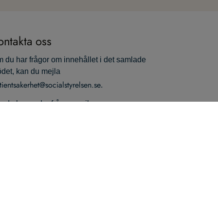
ontakta oss
 du har frågor om innehållet i det samlade
ödet, kan du mejla
tientsakerhet@socialstyrelsen.se
.
 du har andra frågor, mejla
cialstyrelsen@socialstyrelsen.se
.
 kan också ringa vår växel på telefon
5‑247 30 00.