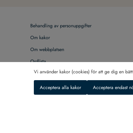
Behand­ling av per­son­upp­gif­ter
Om kakor
Om webb­plat­sen
Ord­lista
Vi använder kakor (cookies) för att ge dig en bät
Sök
Till­gäng­lig­hets­re­do­gö­relse
Acceptera alla kakor
Acceptera endast n