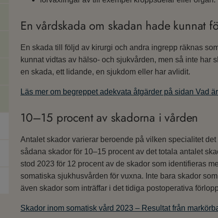
En vårdskada om skadan hade kunnat fö
En skada till följd av kirurgi och andra ingrepp räknas 
kunnat vidtas av hälso- och sjukvården, men så inte har ske
en skada, ett lidande, en sjukdom eller har avlidit.
Läs mer om begreppet adekvata åtgärder på sidan Vad är
10–15 procent av skadorna i vården
Antalet skador varierar beroende på vilken specialitet det
sådana skador för 10–15 procent av det totala antalet skad
stod 2023 för 12 procent av de skador som identifieras 
somatiska sjukhusvården för vuxna. Inte bara skador som i
även skador som inträffar i det tidiga postoperativa förlo
Skador inom somatisk vård 2023 – Resultat från markör