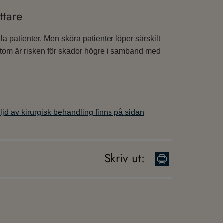
ttare
la patienter. Men sköra patienter löper särskilt
utom är risken för skador högre i samband med
öljd av kirurgisk behandling finns på sidan
Skriv ut
: