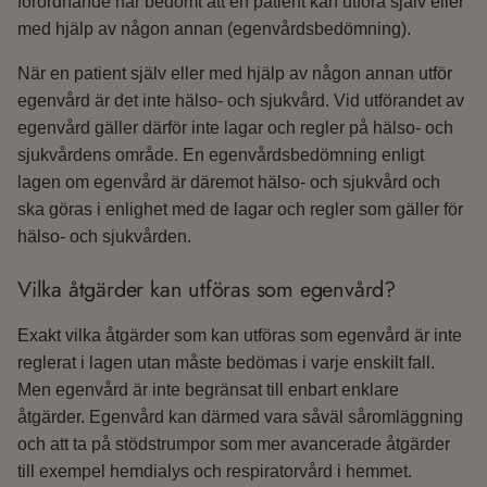
förordnande har bedömt att en patient kan utföra själv eller
med hjälp av någon annan (egenvårdsbedömning).
När en patient själv eller med hjälp av någon annan utför
egenvård är det inte hälso- och sjukvård. Vid utförandet av
egenvård gäller därför inte lagar och regler på hälso- och
sjukvårdens område. En egenvårdsbedömning enligt
lagen om egenvård är däremot hälso- och sjukvård och
ska göras i enlighet med de lagar och regler som gäller för
hälso- och sjukvården.
Vilka åtgärder kan utföras som egenvård?
Exakt vilka åtgärder som kan utföras som egenvård är inte
reglerat i lagen utan måste bedömas i varje enskilt fall.
Men egenvård är inte begränsat till enbart enklare
åtgärder. Egenvård kan därmed vara såväl såromläggning
och att ta på stödstrumpor som mer avancerade åtgärder
till exempel hemdialys och respiratorvård i hemmet.