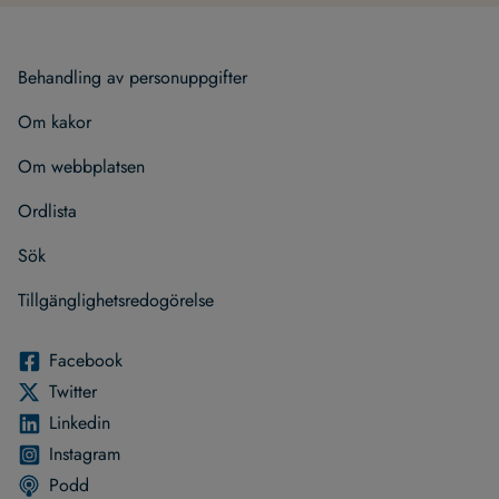
Behand­ling av per­son­upp­gif­ter
Om kakor
Om webb­plat­sen
Ord­lista
Sök
Till­gäng­lig­hets­re­do­gö­relse
Face­book
Twit­ter
Lin­ke­din
Instagram
Podd