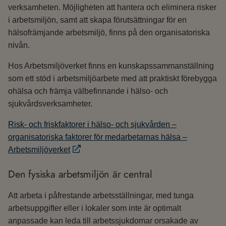
verksamheten. Möjligheten att hantera och eliminera risker
i arbetsmiljön, samt att skapa förutsättningar för en
hälsofrämjande arbetsmiljö, finns på den organisatoriska
nivån.
Hos Arbetsmiljöverket finns en kunskapssammanställning
som ett stöd i arbetsmiljöarbete med att praktiskt förebygga
ohälsa och främja välbefinnande i hälso- och
sjukvårdsverksamheter.
Risk- och friskfaktorer i hälso- och sjukvården –
organisatoriska faktorer för medarbetarnas hälsa –
Arbetsmiljöverket
Den fysiska arbetsmiljön är central
Att arbeta i påfrestande arbetsställningar, med tunga
arbetsuppgifter eller i lokaler som inte är optimalt
anpassade kan leda till arbetssjukdomar orsakade av