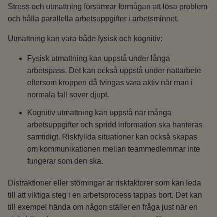
Stress och utmattning försämrar förmågan att lösa problem
och hålla parallella arbetsuppgifter i arbetsminnet.
Utmattning kan vara både fysisk och kognitiv:
Fysisk utmattning kan uppstå under långa
arbetspass. Det kan också uppstå under nattarbete
eftersom kroppen då tvingas vara aktiv när man i
normala fall sover djupt.
Kognitiv utmattning kan uppstå när många
arbetsuppgifter och spridd information ska hanteras
samtidigt. Riskfyllda situationer kan också skapas
om kommunikationen mellan teammedlemmar inte
fungerar som den ska.
Distraktioner eller störningar är riskfaktorer som kan leda
till att viktiga steg i en arbetsprocess tappas bort. Det kan
till exempel hända om någon ställer en fråga just när en