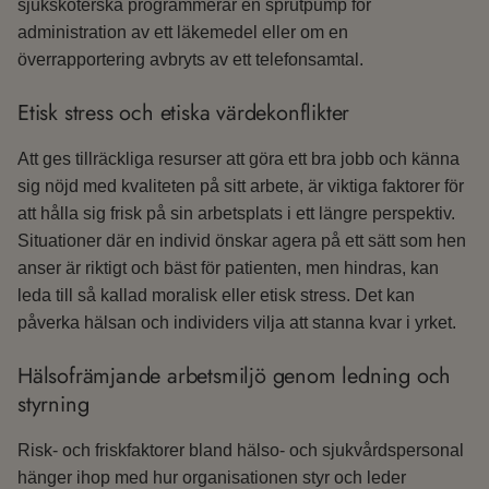
sjuksköterska programmerar en sprutpump för
administration av ett läkemedel eller om en
överrapportering avbryts av ett telefonsamtal.
Etisk stress och etiska värdekonflikter
Att ges tillräckliga resurser att göra ett bra jobb och känna
sig nöjd med kvaliteten på sitt arbete, är viktiga faktorer för
att hålla sig frisk på sin arbetsplats i ett längre perspektiv.
Situationer där en individ önskar agera på ett sätt som hen
anser är riktigt och bäst för patienten, men hindras, kan
leda till så kallad moralisk eller etisk stress. Det kan
påverka hälsan och individers vilja att stanna kvar i yrket.
Hälsofrämjande arbetsmiljö genom ledning och
styrning
Risk- och friskfaktorer bland hälso- och sjukvårdspersonal
hänger ihop med hur organisationen styr och leder