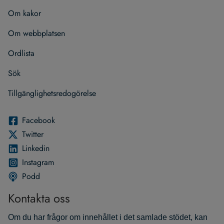
Om kakor
Om webb­plat­sen
Ord­lista
Sök
Till­gäng­lig­hets­re­do­gö­relse
Face­book
Twit­ter
Lin­ke­din
Instagram
Podd
Kontakta oss
Om du har frågor om innehållet i det samlade stödet, kan