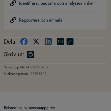
Identifiera, bedöma och analysera risker
Rapportera och anmäla
Dela
Skriv ut
:
2026-02-10
Senast uppdaterad:
2019-12-19
Publiceringsdatum:
Behand­ling av per­son­upp­gif­ter