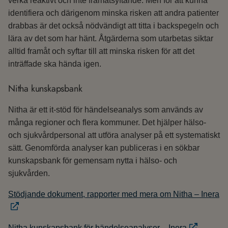
verka reaktivt och inte framåtsyftande. Men för att kunna
identifiera och därigenom minska risken att andra patienter
drabbas är det också nödvändigt att titta i backspegeln och
lära av det som har hänt. Åtgärderna som utarbetas siktar
alltid framåt och syftar till att minska risken för att det
inträffade ska hända igen.
Nitha kunskapsbank
Nitha är ett it-stöd för händelseanalys som används av
många regioner och flera kommuner. Det hjälper hälso-
och sjukvårdpersonal att utföra analyser på ett systematiskt
sätt. Genomförda analyser kan publiceras i en sökbar
kunskapsbank för gemensam nytta i hälso- och
sjukvården.
Stödjande dokument, rapporter med mera om Nitha – Inera
Nitha kunskapsbank för händelseanalyser – Inera