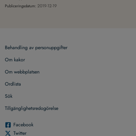
2019-12-19
Publiceringsdatum:
Behand­ling av per­son­upp­gif­ter
Om kakor
Om webb­plat­sen
Ord­lista
Sök
Till­gäng­lig­hets­re­do­gö­relse
Face­book
Twit­ter