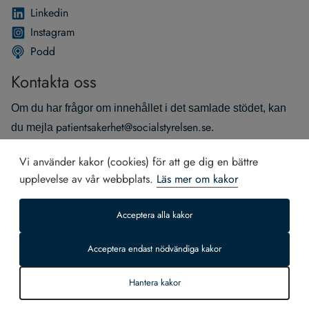
Lin­ke­din
Instagram
Podd
Kontakta oss
Om du har frågor om innehållet i det samlade stödet, kan
patientsakerhet@socialstyrelsen.se
du mejla
.
Om du har andra frågor, mejla
Vi använder kakor (cookies) för att ge dig en bättre
socialstyrelsen@socialstyrelsen.se
.
upplevelse av vår webbplats.
Läs mer om kakor
Du kan också ringa vår växel på telefon 075‑247 30 00.
Acceptera alla kakor
Acceptera endast nödvändiga kakor
Hantera kakor