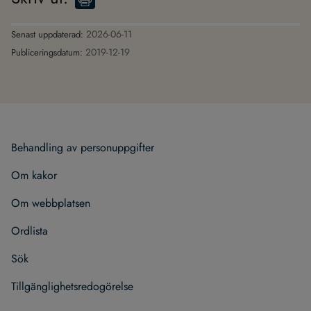
2026-06-11
Senast uppdaterad:
2019-12-19
Publiceringsdatum:
Behand­ling av per­son­upp­gif­ter
Om kakor
Om webb­plat­sen
Ord­lista
Sök
Till­gäng­lig­hets­re­do­gö­relse