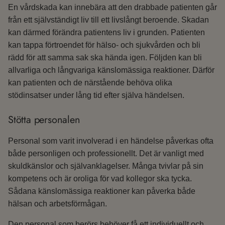
En vårdskada kan innebära att den drabbade patienten går
från ett självständigt liv till ett livslångt beroende. Skadan
kan därmed förändra patientens liv i grunden. Patienten
kan tappa förtroendet för hälso- och sjukvården och bli
rädd för att samma sak ska hända igen. Följden kan bli
allvarliga och långvariga känslomässiga reaktioner. Därför
kan patienten och de närstående behöva olika
stödinsatser under lång tid efter själva händelsen.
Stötta personalen
Personal som varit involverad i en händelse påverkas ofta
både personligen och professionellt. Det är vanligt med
skuldkänslor och självanklagelser. Många tvivlar på sin
kompetens och är oroliga för vad kollegor ska tycka.
Sådana känslomässiga reaktioner kan påverka både
hälsan och arbetsförmågan.
Den personal som berörs behöver få ett individuellt och