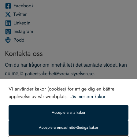
Face­book
Twit­ter
Lin­ke­din
Instagram
Podd
Kontakta oss
Om du har frågor om innehållet i det samlade stödet, kan
patientsakerhet@socialstyrelsen.se
du mejla
.
Om du har andra frågor, mejla
Vi använder kakor (cookies) för att ge dig en bättre
socialstyrelsen@socialstyrelsen.se
.
upplevelse av vår webbplats.
Läs mer om kakor
Du kan också ringa vår växel på telefon 075‑247 30 00.
Acceptera alla kakor
Acceptera endast nödvändiga kakor