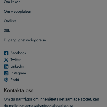
Om kakor
Om webb­plat­sen
Ord­lista
Sök
Till­gäng­lig­hets­re­do­gö­relse
Face­book
Twit­ter
Lin­ke­din
Instagram
Podd
Kontakta oss
Om du har frågor om innehållet i det samlade stödet, kan
patientsakerhet@socialstyrelsen.se
du mejla
.