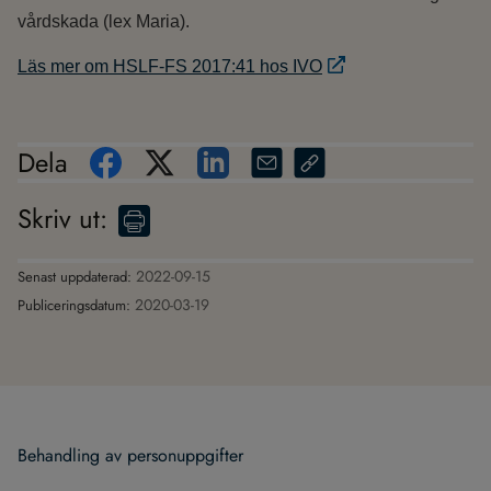
vårdskada (lex Maria).
Läs mer om HSLF-FS 2017:41 hos IVO
Dela
Skriv ut
:
2022-09-15
Senast uppdaterad:
2020-03-19
Publiceringsdatum:
Behand­ling av per­son­upp­gif­ter