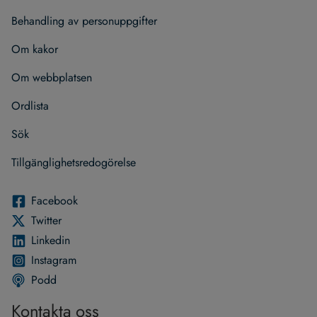
Behand­ling av per­son­upp­gif­ter
Om kakor
Om webb­plat­sen
Ord­lista
Sök
Till­gäng­lig­hets­re­do­gö­relse
Face­book
Twit­ter
Lin­ke­din
Instagram
Podd
Kontakta oss