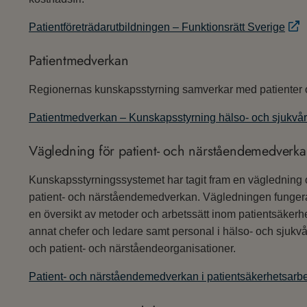
Patientföreträdarutbildningen – Funktionsrätt Sverige
Patientmedverkan
Regionernas kunskapsstyrning samverkar med patienter o
Patientmedverkan – Kunskapsstyrning hälso- och sjukvå
Vägledning för patient- och närståendemedverkan
Kunskapsstyrningssystemet har tagit fram en vägledning oc
patient- och närståendemedverkan. Vägledningen fungera
en översikt av metoder och arbetssätt inom patientsäkerh
annat chefer och ledare samt personal i hälso- och sjuk
och patient- och närståendeorganisationer.
Patient- och närståendemedverkan i patientsäkerhetsarbe