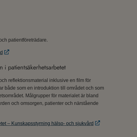
ch patientföreträdare.
rd
 i patientsäkerhetsarbetet
h reflektionsmaterial inklusive en film för
r både som en introduktion till området och som
etsområdet. Målgrupper för materialet är bland
vården och omsorgen, patienter och närstående
tet – Kunskapsstyrning hälso- och sjukvård