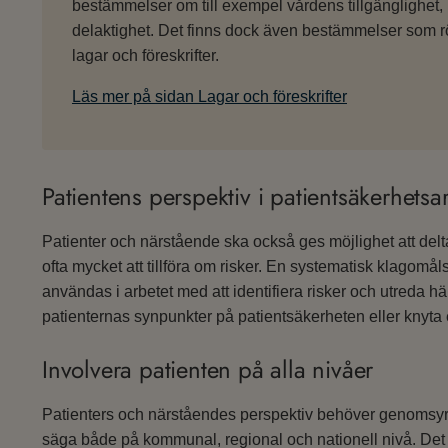
bestämmelser om till exempel vårdens tillgänglighet,
delaktighet. Det finns dock även bestämmelser som rör
lagar och föreskrifter.
Läs mer på sidan Lagar och föreskrifter
Patientens perspektiv i patientsäkerhetsa
Patienter och närstående ska också ges möjlighet att delt
ofta mycket att tillföra om risker. En systematisk klagomå
användas i arbetet med att identifiera risker och utreda h
patienternas synpunkter på patientsäkerheten eller knyta e
Involvera patienten på alla nivåer
Patienters och närståendes perspektiv behöver genomsyra 
säga både på kommunal, regional och nationell nivå. Det 