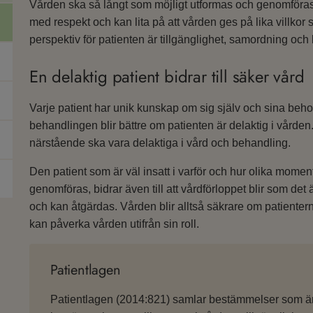
Vården ska så långt som möjligt utformas och genomföras
med respekt och kan lita på att vården ges på lika villkor s
perspektiv för patienten är tillgänglighet, samordning och 
En delaktig patient bidrar till säker vård
Varje patient har unik kunskap om sig själv och sina behov
behandlingen blir bättre om patienten är delaktig i vården
närstående ska vara delaktiga i vård och behandling.
Den patient som är väl insatt i varför och hur olika mome
genomföras, bidrar även till att vårdförloppet blir som det
och kan åtgärdas. Vården blir alltså säkrare om patienterna
kan påverka vården utifrån sin roll.
Patientlagen
Patientlagen (2014:821) samlar bestämmelser som är a